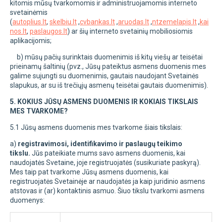
kitomis mūsų tvarkomomis ir administruojamomis interneto
svetainėmis
(
autoplius.lt
,
skelbiu.lt
,
cvbankas.lt
,
aruodas.lt
,
ntzemelapis.lt
,
kai
nos.lt
,
paslaugos.lt
) ar šių interneto svetainių mobiliosiomis
aplikacijomis;
b) mūsų pačių surinktais duomenimis iš kitų viešų ar teisėtai
prieinamų šaltinių (pvz., Jūsų pateiktus asmens duomenis mes
galime sujungti su duomenimis, gautais naudojant Svetainės
slapukus, ar su iš trečiųjų asmenų teisėtai gautais duomenimis).
5. KOKIUS JŪSŲ ASMENS DUOMENIS IR KOKIAIS TIKSLAIS
MES TVARKOME?
5.1 Jūsų asmens duomenis mes tvarkome šiais tikslais:
a)
registravimosi, identifikavimo ir paslaugų teikimo
tikslu.
Jūs pateikiate mums savo asmens duomenis, kai
naudojatės Svetaine, joje registruojatės (susikuriate paskyrą).
Mes taip pat tvarkome Jūsų asmens duomenis, kai
registruojatės Svetainėje ar naudojatės ja kaip juridinio asmens
atstovas ir (ar) kontaktinis asmuo. Šiuo tikslu tvarkomi asmens
duomenys: