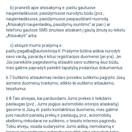
b) pranešti apie atsisakymą e. paštu gautuose
naujienlaiškiuose, pasiūlymuose nurodytu būdu (pvz.,
naujienlaiškiuose, pasiūlymuose paspaudžiant nuorodą
„Atsisakyti naujienlaiškių, pasiūlymų siuntimo“ ar pan.) ar
telefonu gautose SMS žinutėse atsakant į gautą žinutę su tekstu
„Atsisakyti“ arba
c) atsiųsti mums prašymą e.
paštu
pagalba@autoistorija.lt
. Prašyme būtina aiškiai nurodyti
savo vardą, pavardę ir kitus registracijos duomenis (jei yra). Jei
Jūs pareikšite pageidavimą atšaukti savo sutikimą šiuo būdu,
mes galime paprašyti pateikti tapatybę įrodančius dokumentus.
6.7 Sutikimo atšaukimas nedaro poveikio sutikimu pagrįsto Jūsų
asmens duomenų tvarkymo, atlikto iki sutikimo atšaukimo,
teisėtumui.
6.8 Tais atvejais, kai parduodami Jums prekes ir teikdami
paslaugas (pvz., Jums įsigijus automobilio istorijos ataskaitą)
gavome iš Jūsų el. pašto kontaktinius duomenis, mes galime
juos naudoti panašių prekių ir paslaugų, pvz., automobilių
skelbimų rinkodarai ne sutikimo, o teisėto intereso pagrindu.
Tokiu atveju, visada sudarysime Jums aiškią, nemokamą ir
lengvai įgyvendinamą galimybę nesutikti arba atsisakyti tokio