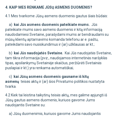
4. KAIP MES RENKAME JŪSŲ ASMENS DUOMENIS?
4.1 Mes tvarkome Jūsų asmens duomenis gautus šiais būdais:
a)
kai Jūs asmens duomenis pateikiate mums.
Jūs
pateikiate mums savo asmens duomenis ir kitą informaciją
naudodamiesi Svetaine, parašydami mums ar bendraudami su
mūsų klientų aptarnavimo komanda telefonu ar e. paštu,
pateikdami savo nusiskundimus ir (ar) užklausas ar kt.;
b)
kai Jūs naudojatės Svetaine.
Kai Jūs naudojatės Svetaine,
tam tikra informacija (pvz., naudojamos internetinės naršyklės
tipas, apsilankymų Svetainėje skaičius, peržiūrėti Svetainės
puslapiai ir kt.) yra renkama automatiškai;
c)
kai Jūsų asmens duomenis gauname iš kitų
asmenų
teisės aktų ir (ar) šios Privatumo politikos nustatyta
tvarka.
4.2 Kiek tai leistina taikytinų teisės aktų, mes galime apjungti iš
Jūsų gautus asmens duomenis, kuriuos gavome Jums
naudojantis Svetaine su:
a) Jūsų duomenimis, kuriuos gavome Jums naudojantis