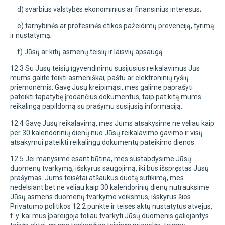
d) svarbius valstybės ekonominius ar finansinius interesus;
e) tarnybinės ar profesinės etikos pažeidimų prevenciją, tyrimą
ir nustatymą;
f) Jūsų ar kitų asmenų teisių ir laisvių apsaugą.
12.3 Su Jūsų teisių įgyvendinimu susijusius reikalavimus Jūs
mums galite teikti asmeniškai, paštu ar elektroninių ryšių
priemonėmis. Gavę Jūsų kreipimąsi, mes galime paprašyti
pateikti tapatybę įrodančius dokumentus, taip pat kitą mums
reikalingą papildomą su prašymu susijusią informaciją.
12.4 Gavę Jūsų reikalavimą, mes Jums atsakysime ne vėliau kaip
per 30 kalendorinių dienų nuo Jūsų reikalavimo gavimo ir visų
atsakymui pateikti reikalingų dokumentų pateikimo dienos.
12.5 Jei manysime esant būtina, mes sustabdysime Jūsų
duomenų tvarkymą, išskyrus saugojimą, iki bus išspręstas Jūsų
prašymas. Jums teisėtai atšaukus duotą sutikimą, mes
nedelsiant bet ne vėliau kaip 30 kalendorinių dienų nutrauksime
Jūsų asmens duomenų tvarkymo veiksmus, išskyrus šios
Privatumo politikos 12.2 punkte ir teisės aktų nustatytus atvejus,
t. y. kai mus įpareigoja toliau tvarkyti Jūsų duomenis galiojantys