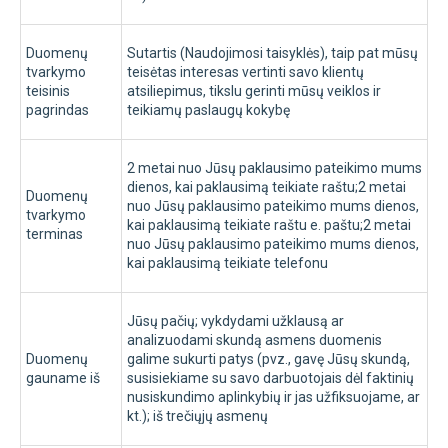
Duomenų
Sutartis (Naudojimosi taisyklės), taip pat mūsų
tvarkymo
teisėtas interesas vertinti savo klientų
teisinis
atsiliepimus, tikslu gerinti mūsų veiklos ir
pagrindas
teikiamų paslaugų kokybę
2 metai nuo Jūsų paklausimo pateikimo mums
dienos, kai paklausimą teikiate raštu;2 metai
Duomenų
nuo Jūsų paklausimo pateikimo mums dienos,
tvarkymo
kai paklausimą teikiate raštu e. paštu;2 metai
terminas
nuo Jūsų paklausimo pateikimo mums dienos,
kai paklausimą teikiate telefonu
Jūsų pačių; vykdydami užklausą ar
analizuodami skundą asmens duomenis
Duomenų
galime sukurti patys (pvz., gavę Jūsų skundą,
gauname iš
susisiekiame su savo darbuotojais dėl faktinių
nusiskundimo aplinkybių ir jas užfiksuojame, ar
kt.); iš trečiųjų asmenų