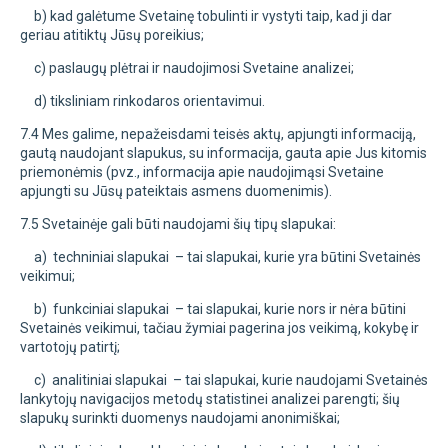
b) kad galėtume Svetainę tobulinti ir vystyti taip, kad ji dar
geriau atitiktų Jūsų poreikius;
c) paslaugų plėtrai ir naudojimosi Svetaine analizei;
d) tiksliniam rinkodaros orientavimui.
7.4 Mes galime, nepažeisdami teisės aktų, apjungti informaciją,
gautą naudojant slapukus, su informacija, gauta apie Jus kitomis
priemonėmis (pvz., informacija apie naudojimąsi Svetaine
apjungti su Jūsų pateiktais asmens duomenimis).
7.5 Svetainėje gali būti naudojami šių tipų slapukai:
a) techniniai slapukai – tai slapukai, kurie yra būtini Svetainės
veikimui;
b) funkciniai slapukai – tai slapukai, kurie nors ir nėra būtini
Svetainės veikimui, tačiau žymiai pagerina jos veikimą, kokybę ir
vartotojų patirtį;
c) analitiniai slapukai – tai slapukai, kurie naudojami Svetainės
lankytojų navigacijos metodų statistinei analizei parengti; šių
slapukų surinkti duomenys naudojami anonimiškai;