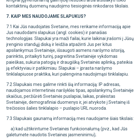
kontaktinių duomenų naudojimo tiesioginės rinkodaros tikslais.
7. KAIP MES NAUDOJAME SLAPUKUS?
7.1 Kai Jūs naudojatės Svetaine, mes renkame informaciją apie
Jus naudodami slapukus (angl. cookies) ir panašias
technologijas. Slapukai yra maži failai, kurie laikinai įrašomi į Jūsų
įrenginio standųjį diską ir leidžia atpažinti Jus per kitus
apsilankymus Svetainėje, išsaugoti asmens naršymo istoriją,
parinktis, pritaikyti turinį, pagreitina Svetainėje vykdomas
paieškas, sukuria patogią ir draugišką Svetainės aplinką, pateikia
ją efektyviau ir patikimiau. Slapukai – įprasta naršymo
tinklalapiuose praktika, kuri palengvina naudojimąsi tinklalapiu.
7.2 Slapukais mes galime rinkti šią informaciją: IP adresas,
naudojamos internetinės naršyklės tipas, apsilankymų Svetainėje
skaičius, peržiūrėti Svetainės puslapiai, laikas, praleistas
Svetainėje, demografiniai duomenys ir, jei atvykote į Svetainę iš
trečiosios šalies tinklalapio – puslapio URL nuoroda.
7.3 Slapukais gaunamą informaciją mes naudojame šiais tikslais:
a) kad užtikrintume Svetainės funkcionalumą (pvz., kad Jūs
galėtumėte naudotis Svetainės įasmeninimu);