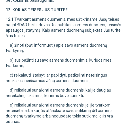
bet kokiomis paslaugomis.
12. KOKIAS TEISES JŪS TURITE?
12.1 Tvarkant asmens duomenis, mes užtikriname Jūsų teises
pagal BDAR bei Lietuvos Respublikos asmens duomenų teisinės
apsaugos įstatymą. Kaip asmens duomenų subjektas Jūs turite
šias teises:
a) žinoti (būti informuoti) apie savo asmens duomenų
tvarkymą;
b) susipažinti su savo asmens duomenimis, kuriuos mes
tvarkome;
c) reikalauti ištaisyti ar papildyti, patikslinti neteisingus
netikslius, neišsamius Jūsų asmens duomenis;
d) reikalauti sunaikinti asmens duomenis, kai jie daugiau
nereikalingi tikslams, kuriems buvo surinkti;
e) reikalauti sunaikinti asmens duomenis, jei jie tvarkomi
neteisėtai arba kai jūs atšaukiate savo sutikimą dėl asmens
duomenų tvarkymo arba neduodate tokio sutikimo, o jis yra
būtinas;