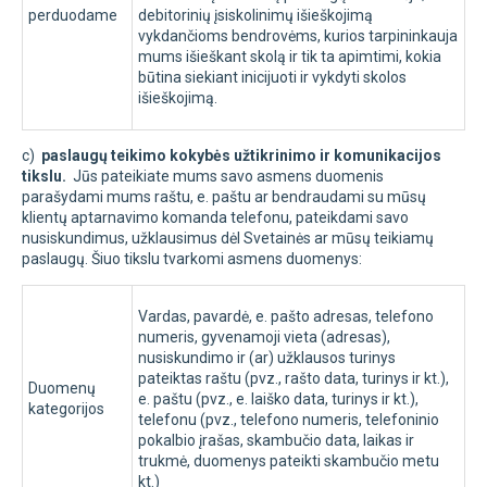
perduodame
debitorinių įsiskolinimų išieškojimą
vykdančioms bendrovėms, kurios tarpininkauja
mums išieškant skolą ir tik ta apimtimi, kokia
būtina siekiant inicijuoti ir vykdyti skolos
išieškojimą.
c)
paslaugų teikimo kokybės užtikrinimo ir komunikacijos
tikslu.
Jūs pateikiate mums savo asmens duomenis
parašydami mums raštu, e. paštu ar bendraudami su mūsų
klientų aptarnavimo komanda telefonu, pateikdami savo
nusiskundimus, užklausimus dėl Svetainės ar mūsų teikiamų
paslaugų. Šiuo tikslu tvarkomi asmens duomenys:
Vardas, pavardė, e. pašto adresas, telefono
numeris, gyvenamoji vieta (adresas),
nusiskundimo ir (ar) užklausos turinys
pateiktas raštu (pvz., rašto data, turinys ir kt.),
Duomenų
e. paštu (pvz., e. laiško data, turinys ir kt.),
kategorijos
telefonu (pvz., telefono numeris, telefoninio
pokalbio įrašas, skambučio data, laikas ir
trukmė, duomenys pateikti skambučio metu
kt.)