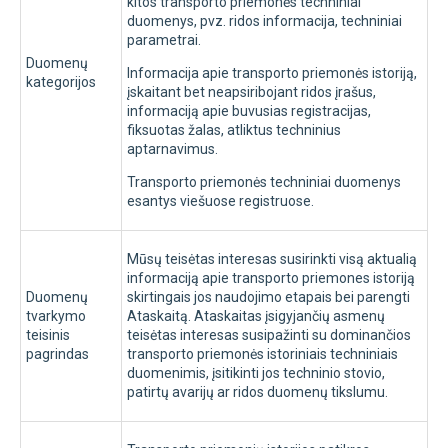
kitos transporto priemonės techniniai
duomenys, pvz. ridos informacija, techniniai
parametrai.
Duomenų
Informacija apie transporto priemonės istoriją,
kategorijos
įskaitant bet neapsiribojant ridos įrašus,
informaciją apie buvusias registracijas,
fiksuotas žalas, atliktus techninius
aptarnavimus.
Transporto priemonės techniniai duomenys
esantys viešuose registruose.
Mūsų teisėtas interesas susirinkti visą aktualią
informaciją apie transporto priemones istoriją
Duomenų
skirtingais jos naudojimo etapais bei parengti
tvarkymo
Ataskaitą. Ataskaitas įsigyjančių asmenų
teisinis
teisėtas interesas susipažinti su dominančios
pagrindas
transporto priemonės istoriniais techniniais
duomenimis, įsitikinti jos techninio stovio,
patirtų avarijų ar ridos duomenų tikslumu.