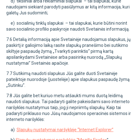
d) tiksliniai arba reklaminiai slapukai – tai slapukai, kurie
naudojami siekiant parodyti pasiūlymus ar kitą informacija, kuri
galėtų Jus sudominti;
e) socialinių tinklų slapukai – tai slapukai, kurie būtini norint
savo socialinio profilio paskyroje naudoti Svetainės informaciją.
7.6 Detalią informaciją apie Svetainėje naudojamus slapukus, jų
paskirtį ir galiojimo laiką rasite slapukų pranešimo bei sutikimo
skiltyje paspaudę žymą „Tvarkyti parinktis“ pirmą kartą
apsilankydami Svetainėse arba pasirinkę nuorodą „Slapukų
nustatymai“ Svetainės apačioje.
7.7 Sutikimą naudoti slapukus Jūs galite duoti Svetainėje
pateiktoje nuorodoje (juostelėje) apie slapukus paspaudę žymą
„Sutinku“.
7.8 Jūs galite bet kuriuo metu atšaukti mums duotą leidimą
naudoti slapukus. Tai padaryti galite pakeisdami savo interneto
naršyklės nustatymus taip, jog ji nepriimtų slapukų. Kaip tai
padaryti priklauso nuo Jūsų naudojamos operacinės sistemos ir
interneto naršyklės:
a)
Slapukų nustatymai naršyklėje “Internet Explorer”
b)
Slapukų nustatymai naršyklėje “Mozilla Firefox
”