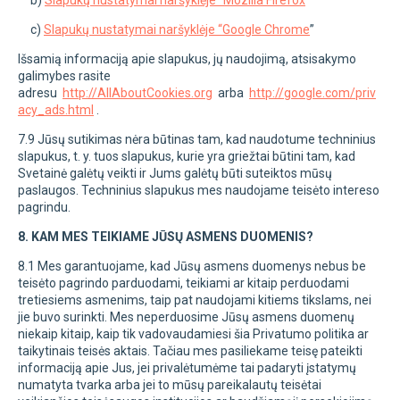
c)
Slapukų nustatymai naršyklėje “Google Chrome
”
Išsamią informaciją apie slapukus, jų naudojimą, atsisakymo
galimybes rasite
adresu
http://AllAboutCookies.org
arba
http://google.com/priv
acy_ads.html
.
7.9 Jūsų sutikimas nėra būtinas tam, kad naudotume techninius
slapukus, t. y. tuos slapukus, kurie yra griežtai būtini tam, kad
Svetainė galėtų veikti ir Jums galėtų būti suteiktos mūsų
paslaugos. Techninius slapukus mes naudojame teisėto intereso
pagrindu.
8. KAM MES TEIKIAME JŪSŲ ASMENS DUOMENIS?
8.1 Mes garantuojame, kad Jūsų asmens duomenys nebus be
teisėto pagrindo parduodami, teikiami ar kitaip perduodami
tretiesiems asmenims, taip pat naudojami kitiems tikslams, nei
jie buvo surinkti. Mes neperduosime Jūsų asmens duomenų
niekaip kitaip, kaip tik vadovaudamiesi šia Privatumo politika ar
taikytinais teisės aktais. Tačiau mes pasiliekame teisę pateikti
informaciją apie Jus, jei privalėtumėme tai padaryti įstatymų
numatyta tvarka arba jei to mūsų pareikalautų teisėtai