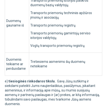
Transporto priemonių istorijos patikros
duomenų bazių valdytojų.
Transporto priemonių techninės apžiūros
įmonių ir asociacijų.
Duomenų
gauname iš
Transporto priemonių registrų.
Transporto priemonių gamintojų serviso
istorijos valdytojų.
Vogtų transporto priemonių registrų.
Duomenis
Tretiesiems asmenims šių duomenų
teikiame ar
neteikiame
perduodame
e)
tiesioginės rinkodaros tikslu.
Gavę Jūsų sutikimą ir
siekdami pateikti Jums naujienlaiškius, pasiūlymus, įskaitant
asmeninius, ir informaciją apie mūsų, su mumis susijusių
asmenų ir partnerių paslaugas ir (ar) prekes, ar kitą informaciją,
tobulindami savo paslaugas, mes tvarkome Jūsų asmens
duomenis.