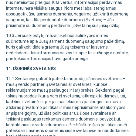
nuo neteisėtos prieigos. Kita vertus, informacijos perdavimas
internetu nėra visiškai saugus. Nors mes labai stengiamės
apsaugoti Jūsų asmens duomenis, negalime užtikrinti duomenų
saugumo, kai Jūs perduodate duomenis į Svetainę – Jūs
prisiimate su duomenų perdavimu į Svetainę susijusią riziką.
10.3 Jei susiklostytų mažai tikėtinos aplinkybės ir mes
sužinotume apie Jūsų asmens duomenų saugumo pažeidimą,
kuris gali kelti didelę grėsmę Jūsų teisėms ar laisvėms,
nedelsdami Jus informuosime vos tik apie tai sužinoję ir nustatę,
prie kokios informacijos buvo gauta prieiga.
11. IŠORINĖS SVETAINĖS
11.1 Svetainėje gali būti pateikta nuorodų į išorines svetaines –
mūsų verslo partnerių svetaines ar svetaines, kuriose
reklamuojamos mūsų paslaugos ir (ar) prekės. Sekdami pagal
tokias nuorodas į kurią nors iš svetainių, atkreipkite dėmesį į tai,
kad šios svetainės ir per jas pasiekiamos paslaugos turi savo
atskiras privatumo politikas ir mes neprisiimame atsakomybės
ar įsipareigojimų už šias politikas ar už šiose svetainėse ar
teikiant paslaugas renkamus asmens duomenis, pavyzdžiui,
kontaktinius ar vietos duomenis. Peržiūrėkite šias politikas prieš
pateikdami asmens duomenis šiose svetainėse ar naudodamiesi