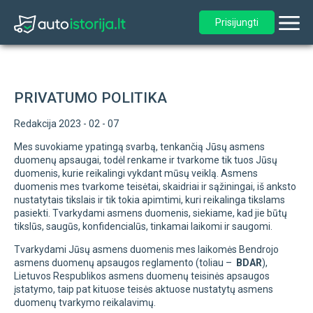
Prisijungti
PRIVATUMO POLITIKA
Redakcija 2023 - 02 - 07
Mes suvokiame ypatingą svarbą, tenkančią Jūsų asmens
duomenų apsaugai, todėl renkame ir tvarkome tik tuos Jūsų
duomenis, kurie reikalingi vykdant mūsų veiklą. Asmens
duomenis mes tvarkome teisėtai, skaidriai ir sąžiningai, iš anksto
nustatytais tikslais ir tik tokia apimtimi, kuri reikalinga tikslams
pasiekti. Tvarkydami asmens duomenis, siekiame, kad jie būtų
tikslūs, saugūs, konfidencialūs, tinkamai laikomi ir saugomi.
Tvarkydami Jūsų asmens duomenis mes laikomės Bendrojo
asmens duomenų apsaugos reglamento (toliau –
BDAR
),
Lietuvos Respublikos asmens duomenų teisinės apsaugos
įstatymo, taip pat kituose teisės aktuose nustatytų asmens
duomenų tvarkymo reikalavimų.