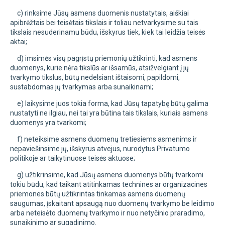
c) rinksime Jūsų asmens duomenis nustatytais, aiškiai
apibrėžtais bei teisėtais tikslais ir toliau netvarkysime su tais
tikslais nesuderinamu būdu, išskyrus tiek, kiek tai leidžia teisės
aktai;
d) imsimės visų pagrįstų priemonių užtikrinti, kad asmens
duomenys, kurie nėra tikslūs ar išsamūs, atsižvelgiant į jų
tvarkymo tikslus, būtų nedelsiant ištaisomi, papildomi,
sustabdomas jų tvarkymas arba sunaikinami;
e) laikysime juos tokia forma, kad Jūsų tapatybę būtų galima
nustatyti ne ilgiau, nei tai yra būtina tais tikslais, kuriais asmens
duomenys yra tvarkomi;
f) neteiksime asmens duomenų tretiesiems asmenims ir
nepaviešinsime jų, išskyrus atvejus, nurodytus Privatumo
politikoje ar taikytinuose teisės aktuose;
g) užtikrinsime, kad Jūsų asmens duomenys būtų tvarkomi
tokiu būdu, kad taikant atitinkamas technines ar organizacines
priemones būtų užtikrintas tinkamas asmens duomenų
saugumas, įskaitant apsaugą nuo duomenų tvarkymo be leidimo
arba neteisėto duomenų tvarkymo ir nuo netyčinio praradimo,
sunaikinimo ar sugadinimo.